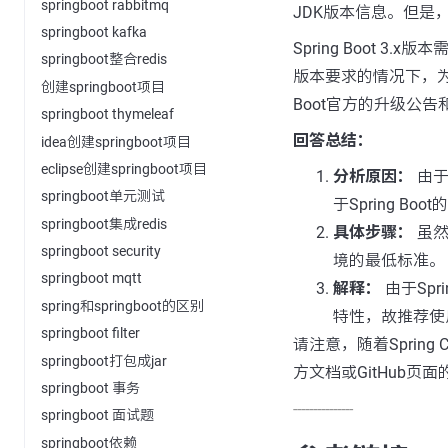
springboot rabbitmq
JDK版本信息。但是，考
springboot kafka
Spring Boot 3.
springboot整合redis
版本要求的情况下，为了运
创建springboot项目
Boot官方的升级公
springboot thymeleaf
回答总结：
idea创建springboot项目
eclipse创建springboot项目
分析原因：
由于S
springboot单元测试
于Spring Bo
springboot集成redis
具体步骤：
虽然
springboot security
境的最低标准。
springboot mqtt
解释：
由于Spr
spring和springboot的区别
特性，故推荐使用Ja
springboot filter
请注意，随着Sprin
springboot打包成jar
方文档或GitHub页
springboot 事务
---------------
springboot 面试题
springboot依赖