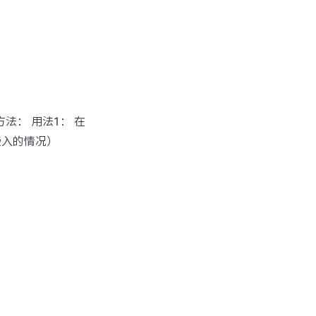
方法： 用法1： 在
嵌入的情况）