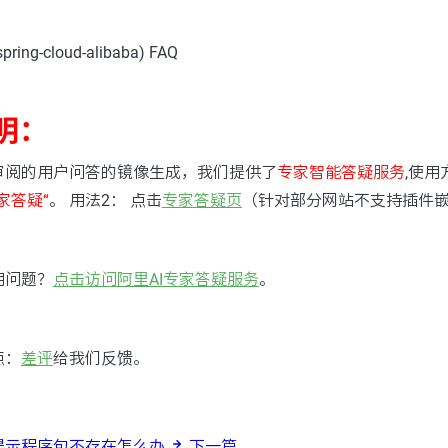
ng-cloud-alibaba) FAQ
明：
审阅的用户问答的镜像生成，我们提供了
专家智能答疑服务
,使用
家答疑“
。 用法2： 点击
专家答疑页
（针对部分网站不支持插件
用问题？
点击访问阿里AI专家答疑服务
。
点：
差评
给我们反馈。
n 打包提示程序包不存在怎么办
下一篇