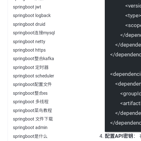
<
versi
springboot jwt
<
type
springboot logback
springboot druid
<
scop
springboot连接mysql
</
depen
springboot netty
</
depende
springboot https
</
dependen
springboot整合kafka
springboot 定时器
<
dependenci
springboot scheduler
<
depende
springboot配置文件
<
groupI
springboot整合es
springboot 多线程
<
artifact
springboot菜鸟教程
</
depende
springboot 文件下载
</
dependenc
springboot admin
配置API密钥
： 
springboot是什么