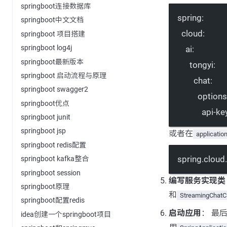
springboot连接数据库
spring
:
springboot中文文档
cloud
:
springboot 项目搭建
springboot log4j
ai
:
springboot最新版本
tongyi
:
springboot 启动流程与原理
chat
:
springboot swagger2
options
springboot优点
api-ke
springboot junit
springboot jsp
或者在
application
springboot redis配置
spring.cloud.
springboot kafka整合
springboot session
编写服务实现类
springboot原理
和
StreamingChatCl
springboot配置redis
启动应用
： 最
idea创建一个springboot项目