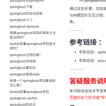
用
SpringApplicatio
springboot和springmvc
springboot下载
通过这些步骤，您就能在
springboot的启动流程
与AI模型的交互过程，还
springboot入门
等。
springboot devtools
---------------
搭建springboot项目的具体方法
是怎样的？
参考链接 ：
docker部署springboot项目是怎
样的？
专家经验：spring
springboot文档在哪？
专家经验：sca ai (
springboot多线程
springboot重定向
---------------
springboot使用redis
答疑服务说
新建一个springboot项目要具体
怎么做？
本内容经由技术专家
docker部署springboot项目
页面的右下的浮窗”专
springboot oauth2
springboot的优点