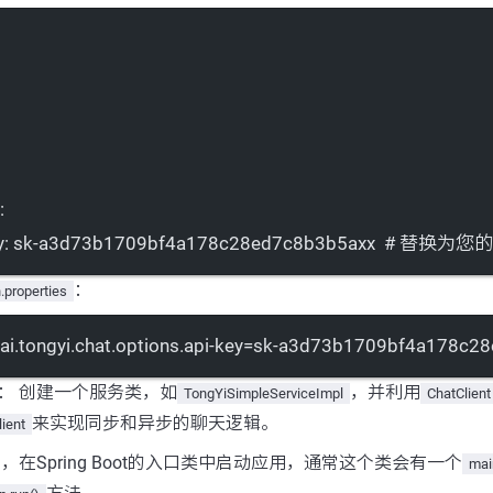
:
y
: 
sk-a3d73b1709bf4a178c28ed7c8b3b5axx
# 替换为您的实
：
.properties
ai.tongyi.chat.options.api-key
=sk-a3d73b1709bf4a178c28
： 创建一个服务类，如
，并利用
TongYiSimpleServiceImpl
ChatClient
来实现同步和异步的聊天逻辑。
ient
后，在Spring Boot的入口类中启动应用，通常这个类会有一个
mai