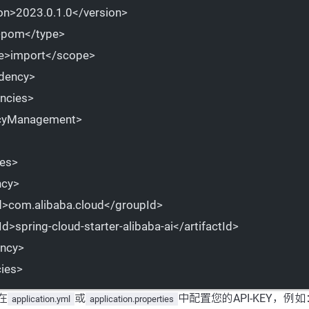
on
>2023.0.1.0</
version
>
>pom</
type
>
e
>import</
scope
>
dency
>
ncies
>
cyManagement
>
es
>
ncy
>
d
>com.alibaba.cloud</
groupId
>
Id
>spring-cloud-starter-alibaba-ai</
artifactId
>
ncy
>
ies
>
在
或
中配置您的API-KEY，例如
application.yml
application.properties