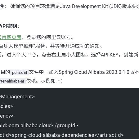
性
： 确保您的项目环境满足Java Development Kit (JDK)版
PI密钥
：
云百炼页面
，登录您的阿里云账号。
“百炼大模型推理”服务，并等待开通成功的通知。
，进入个人中心，点击右上角小人图标，选择API-KEY，创建新的A
项目的
文件中，加入Spring Cloud Alibaba 2023.0.1
pom.xml
依赖。示例如下：
rter-alibaba-ai
yManagement
>
cies
>
ency
>
pId
>com.alibaba.cloud</
groupId
>
actId
>spring-cloud-alibaba-dependencies</
artifactId
>