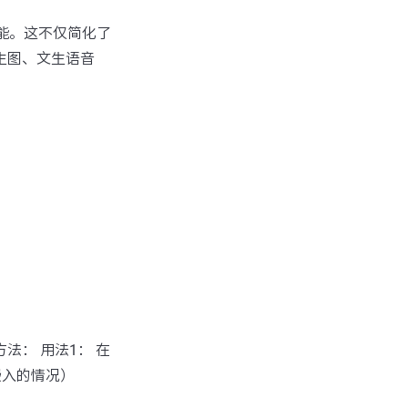
互功能。这不仅简化了
如文生图、文生语音
方法： 用法1： 在
嵌入的情况）