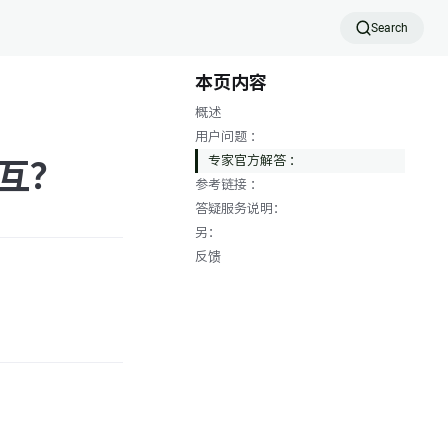
Search
本页内容
概述
用户问题 ：
专家官方解答 ：
交互？
参考链接 ：
答疑服务说明：
另：
反馈