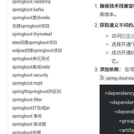
springboot rabbitmq
确保技术栈兼容
springboot kafka
高版本。
springboot整合redis
获取通义千问的A
创建springboot项目
springboot thymeleaf
访问
阿里
idea创建springboot项目
选择开通
eclipse创建springboot项目
成功开通后
springboot单元测试
它。
springboot集成redis
添加依赖
： 在
springboot security
及
spring-cloud-sta
springboot mqtt
spring和springboot的区别
<
dependenc
springboot filter
<
dependen
springboot打包成jar
<
depend
springboot 事务
<
grou
springboot 面试题
<
artif
springboot依赖