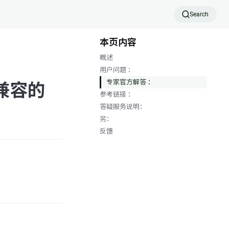
Search
本页内容
概述
用户问题 ：
专家官方解答 ：
se 兼容的
参考链接 ：
答疑服务说明：
另：
反馈