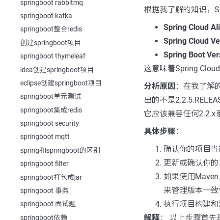
springboot rabbitmq
根据我了解的知识，Sprin
springboot kafka
Spring Cloud Al
springboot整合redis
Spring Cloud Ve
创建springboot项目
Spring Boot Ver
springboot thymeleaf
这意味着Spring Cloud
idea创建springboot项目
eclipse创建springboot项目
分析原因
：在我了解的知
springboot单元测试
出的不是2.2.5.REL
springboot集成redis
它应该兼容任何2.2.
springboot security
具体步骤
：
springboot mqtt
确认你的项目当前使用
spring和springboot的区别
更新或确认你的
springboot filter
如果使用Mave
springboot打包成jar
来管理版本一致
springboot 事务
执行项目构建和
springboot 面试题
解释
： 以上步骤首先
springboot依赖