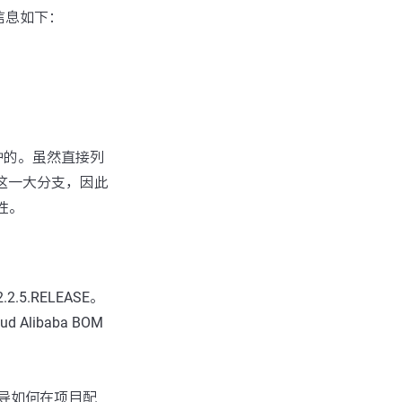
版本信息如下：
而维护的。虽然直接列
2.x这一大分支，因此
性。
。
.2.5.RELEASE。
 Alibaba BOM
指导如何在项目配