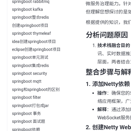
springboot rabbitmq
微服务治理能力。针对您提
springboot kafka
但理解您想探讨的是如何
springboot整合redis
根据提供的知识，我
创建springboot项目
分析问题原因
springboot thymeleaf
idea创建springboot项目
技术栈融合目的
eclipse创建springboot项目
讯、实时数据推送等
springboot单元测试
层面，两者结合
springboot集成redis
整合步骤与解
springboot security
springboot mqtt
1. 添加Netty依赖
spring和springboot的区别
操作
：确保您的S
springboot filter
络应用框架，广泛
springboot打包成jar
解释
：通过添加
springboot 事务
WebSocket
springboot 面试题
2. 创建Netty W
springboot依赖