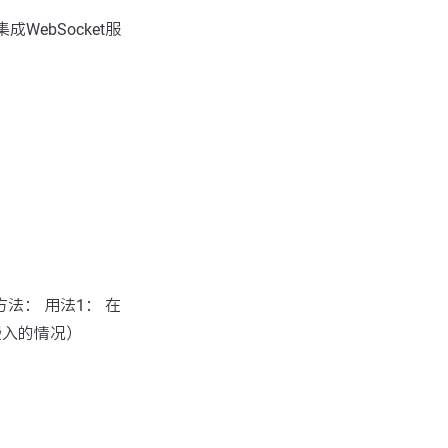
成WebSocket服
方法： 用法1： 在
嵌入的情况）