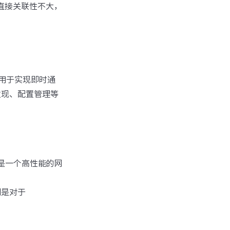
，虽然直接关联性不大，
常用于实现即时通
务发现、配置管理等
ty是一个高性能的网
别是对于