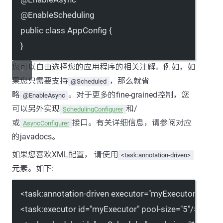
@
EnableScheduling
public
class
AppConfig
 {
}
您可以自由选择您的应用程序的相关注解。例如，如
果您只需要支持
，那么就省
@Scheduled
略
。对于更多的fine-grained控制，您
@EnableAsync
可以另外实现
和/
SchedulingConfigurer
或
接口。有关详细信息，请参阅对应
AsyncConfigurer
的javadocs。
如果您喜欢XML配置， 请使用
<task:annotation-driven>
元素。如下:
<
task:annotation-driven
executor
=
"myExecutor"
sched
<
task:executor
id
=
"myExecutor"
pool-size
=
"5"
/>