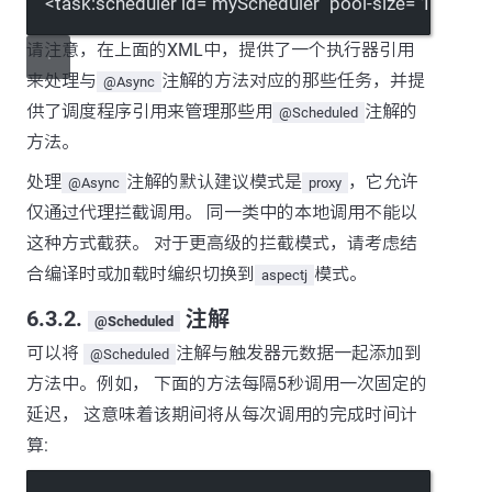
<
task:scheduler
id
=
"myScheduler"
pool-size
=
"10"
/>
请注意，在上面的XML中，提供了一个执行器引用
来处理与
注解的方法对应的那些任务，并提
@Async
供了调度程序引用来管理那些用
注解的
@Scheduled
方法。
处理
注解的默认建议模式是
，它允许
@Async
proxy
仅通过代理拦截调用。 同一类中的本地调用不能以
这种方式截获。 对于更高级的拦截模式，请考虑结
合编译时或加载时编织切换到
模式。
aspectj
6.3.2.
注解
@Scheduled
可以将
注解与触发器元数据一起添加到
@Scheduled
方法中。例如， 下面的方法每隔5秒调用一次固定的
延迟， 这意味着该期间将从每次调用的完成时间计
算: