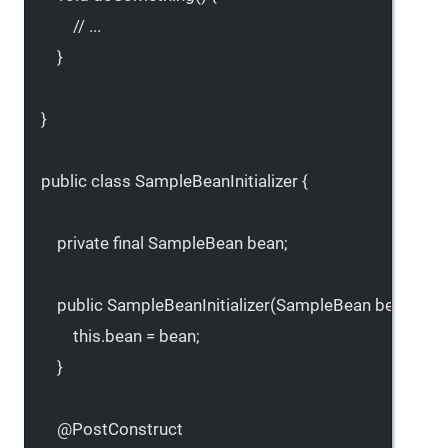
// ...
}
}
public
class
SampleBeanInitializer
 {
private
final
 SampleBean bean;
public
SampleBeanInitializer
(SampleBean 
bean
) {
this
.bean 
=
 bean;
}
@
PostConstruct