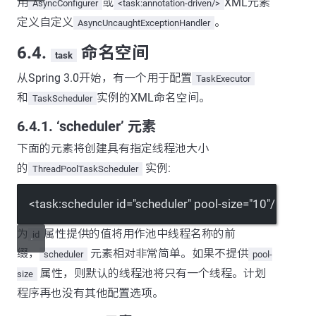
用
或
XML元素
AsyncConfigurer
<task:annotation-driven/>
定义自定义
。
AsyncUncaughtExceptionHandler
6.4.
命名空间
task
从Spring 3.0开始，有一个用于配置
TaskExecutor
和
实例的XML命名空间。
TaskScheduler
6.4.1. ‘scheduler’ 元素
下面的元素将创建具有指定线程池大小
的
实例:
ThreadPoolTaskScheduler
<
task:scheduler
id
=
"scheduler"
pool-size
=
"10"
/>
为
属性提供的值将用作池中线程名称的前
id
缀，
元素相对非常简单。如果不提供
scheduler
pool-
属性，则默认的线程池将只有一个线程。计划
size
程序再也没有其他配置选项。