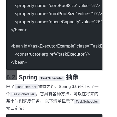
<
property
name
=
"corePoolSize"
value
=
"5"
/>
<
property
name
=
"maxPoolSize"
value
=
"10"
/>
<
property
name
=
"queueCapacity"
value
=
"25"
/>
</
bean
>
<
bean
id
=
"taskExecutorExample"
class
=
"TaskExecuto
<
constructor-arg
ref
=
"taskExecutor"
/>
</
bean
>
6.2. Spring
抽象
TaskScheduler
除了
抽象之外，Spring 3.0还引入了一
TaskExecutor
个
，它具有各种方法，可以在将来的
TaskScheduler
某个时刻调度任务。 以下清单显示了
TaskScheduler
接口定义: