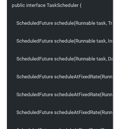
public
interface
TaskScheduler
 {
ScheduledFuture 
schedule
(Runnable 
task
, Trigger 
tr
ScheduledFuture 
schedule
(Runnable 
task
, Instant 
s
ScheduledFuture 
schedule
(Runnable 
task
, Date 
star
ScheduledFuture 
scheduleAtFixedRate
(Runnable 
ta
ScheduledFuture 
scheduleAtFixedRate
(Runnable 
ta
ScheduledFuture 
scheduleAtFixedRate
(Runnable 
ta