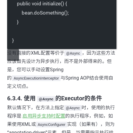
public
void
initialize
() {
bean.
doSomething
();
}
}
没有直接的XML配置等价于
，因为这些方法
@Async
应该首先设计为异步执行，而不是外部得来的。但
是，您可以手动设置Spring
的
与Spring AOP结合使用自
AsyncExecutionInterceptor
定义切点。
6.3.4. 使用
的Executor的条件
@Async
默认情况下，在方法上指定
时，使用的执行
@Async
程序是
启用异步支持时配置
的执行程序，例如，如
果使用XML或
实现（如果有），则为
AsyncConfigurer
“annotation-driven”元素。但是，当需要指示执行给