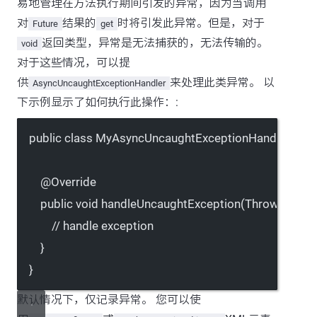
易地管理在方法执行期间引发的异常，因为当调用
对
结果的
时将引发此异常。但是，对于
Future
get
返回类型，异常是无法捕获的，无法传输的。
void
对于这些情况，可以提
供
来处理此类异常。 以
AsyncUncaughtExceptionHandler
下示例显示了如何执行此操作：:
public
class
MyAsyncUncaughtExceptionHandler
imp
@
Override
public
void
handleUncaughtException
(Throwable 
ex
// handle exception
}
}
默认情况下，仅记录异常。 您可以使