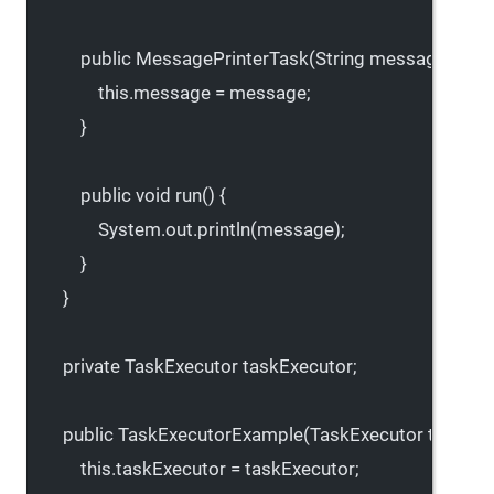
public
MessagePrinterTask
(String 
message
) {
this
.message 
=
 message;
}
public
void
run
() {
System.out.
println
(message);
}
}
private
 TaskExecutor taskExecutor;
public
TaskExecutorExample
(TaskExecutor 
taskExe
this
.taskExecutor 
=
 taskExecutor;