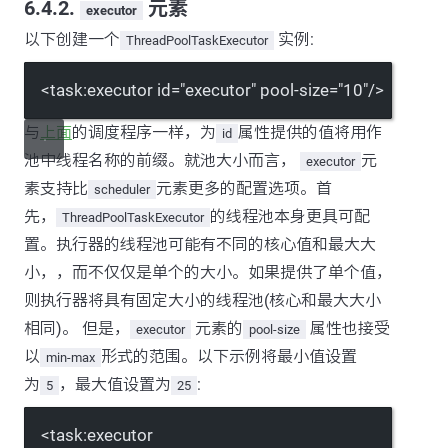
6.4.2.
元素
executor
以下创建一个
实例:
ThreadPoolTaskExecutor
<
task:executor
id
=
"executor"
pool-size
=
"10"
/>
与
上面
的调度程序一样，为
属性提供的值将用作
id
池中线程名称的前缀。就池大小而言，
元
executor
素支持比
元素更多的配置选项。首
scheduler
先，
的线程池本身更具可配
ThreadPoolTaskExecutor
置。执行器的线程池可能有不同的核心值和最大大
小，，而不仅仅是单个的大小。如果提供了单个值，
则执行器将具有固定大小的线程池(核心和最大大小
相同)。 但是，
元素的
属性也接受
executor
pool-size
以
形式的范围。以下示例将最小值设置
min-max
为
，最大值设置为
:
5
25
<
task:executor