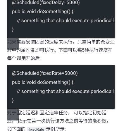
@
Scheduled
(
fixedDelay
=
5000
)
public
void
doSomething
() {
// something that should execute periodically
}
如果需要安装固定的速度来执行，只需简单的改变注
解中的属性名即可执行。下面可以每5秒执行速度在
每个调用开始后：
@
Scheduled
(
fixedRate
=
5000
)
public
void
doSomething
() {
// something that should execute periodically
}
对于固定延迟和固定速率任务， 可以指定初始延
迟， 指示在第一次执行该方法之前等待的毫秒数。
如下面的
示例所示:
fixedRate