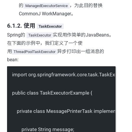
的
，为此目的替换
ManagedExecutorService
CommonJ WorkManager。
6.1.2. 使用
TaskExecutor
Spring的
实现用作简单的JavaBeans。
TaskExecutor
在下面的示例中，我们定义了一个使
用
异步打印出一组消息的
ThreadPoolTaskExecutor
bean:
import
 org.springframework.core.task.TaskExecutor;
public
class
TaskExecutorExample
 {
private
class
MessagePrinterTask
implements
Runn
private
 String message;