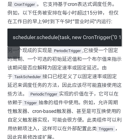
是
。 它支持基于cron表达式调度任务。
CronTrigger
例如，以下任务被安排在每小时超过15分钟， 但仅
在工作日的早上9时到下午5时”营业时间”内运行:
scheduler.schedule(task, new CronTrigger("0 15 9-17 
另一个现成的实现是
,它接受一个固定
PeriodicTrigger
的周期、一个可选的初始延迟值和一个布尔值来指示
该期间是否应解释为固定速率或固定延迟。由
于
接口已经定义了以固定速率或固定
TaskScheduler
延迟来调度任务的方法，因此应该尽可能直接使用这
些方法。
实现的价值在于，它可以在
PeriodicTrigger
依赖于
抽象的组件中使用。例如，允许周期
Trigger
性触发器、cron-based触发器、甚至是可互换使用的
自定义触发器实现，可能会很方便。此类组件可以利
用依赖项注入，这样可以在外部配置此类
，
Triggers
因此容易修改或扩展。