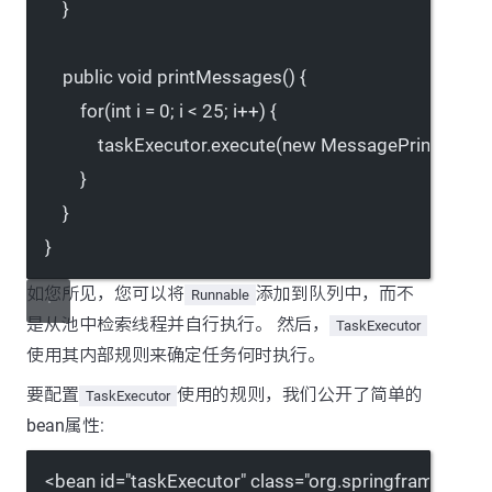
}
public
void
printMessages
() {
for
(
int
 i 
=
0
; i 
<
25
; i
++
) {
taskExecutor.
execute
(
new
MessagePrinterTas
}
}
}
如您所见，您可以将
添加到队列中，而不
Runnable
是从池中检索线程并自行执行。 然后，
TaskExecutor
使用其内部规则来确定任务何时执行。
要配置
使用的规则，我们公开了简单的
TaskExecutor
bean属性:
<
bean
id
=
"taskExecutor"
class
=
"org.springframework.