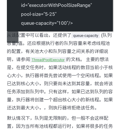
id
=
"executorWithPoolSizeRange"
pool-size
=
"5-25"
queue-capacity
=
"100"
/>
从该配置中可以看出，还提供了
(队列
queue-capacity
容量)值。还应根据执行者的队列容量来考虑线程池
的配置，有关池大小和队列容量之间关系的详细说
明，请参阅
的文档。 主要的想法
ThreadPoolExecutor
是，在提交任务时，如果活动线程的数目当前小于核
心大小，执行器将首先尝试使用一个空闲线程。如果
已达到核心大小，则只要尚未达到其容量，就会将该
任务添加到队列中。只有这样，如果已达到队列的容
量，执行器将创建一个超出核心大小的新线程。如果
还达到最大大小，，则执行器将拒绝该任务。
默认情况下，队列是无限制的，但一般不会这样配
置，因为当所有池线程都运行时，如果将很多的任务