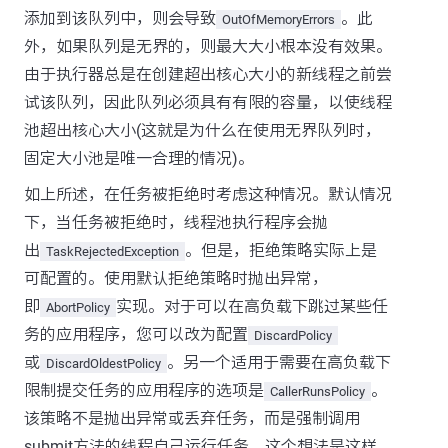
添加到该队列中，则会导致
。此
OutOfMemoryErrors
外，如果队列是无界的，则最大大小根本没有效果。
由于执行器总是在创建超出核心大小的新线程之前尝
试该队列，因此队列必须具有有限的容量，以使线程
池超出核心大小(这就是为什么在使用无界队列时，
固定大小池是唯一合理的情况)。
如上所述，在任务被拒绝时考虑这种情况。默认情况
下，当任务被拒绝时，线程池执行程序会抛
出
。但是，拒绝策略实际上是
TaskRejectedException
可配置的。使用默认拒绝策略时抛出异常，
即
实现。对于可以在高负载下跳过某些任
AbortPolicy
务的应用程序，您可以改为配置
DiscardPolicy
或
。另一个适用于需要在高负载下
DiscardOldestPolicy
限制提交任务的应用程序的选项是
。
CallerRunsPolicy
该策略不是抛出异常或丢弃任务，而是强制调用
submit方法的线程自己运行任务。这个想法是这样