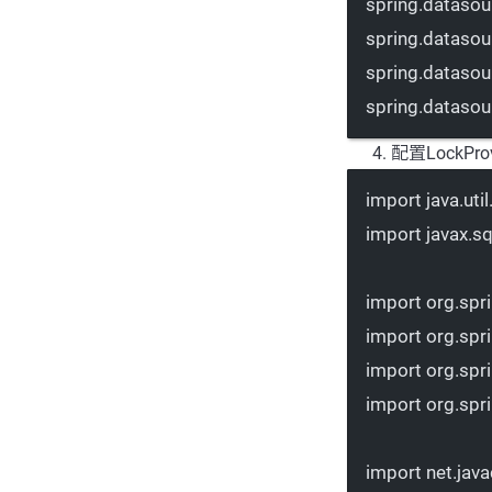
spring.datasour
spring.dataso
spring.dataso
spring.datasour
配置LockProv
import
 java.ut
import
 javax.s
import
 org.spr
import
 org.spr
import
 org.spr
import
 org.sp
import
 net.jav