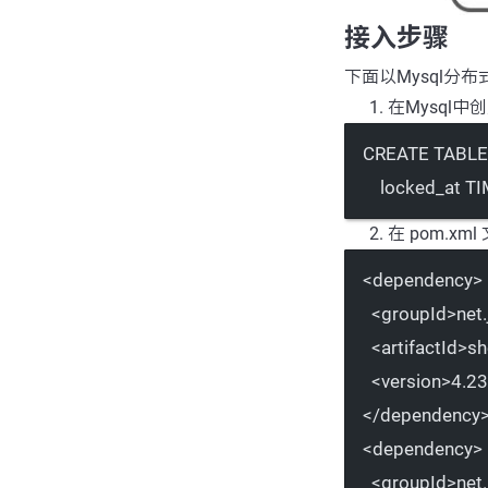
接入步骤
下面以Mysql分
在Mysql中
CREATE
TABLE
locked_at 
T
在 pom.xml
<
dependency
>
<
groupId
>net
<
artifactId
>sh
<
version
>4.23
</
dependency
<
dependency
>
<
groupId
>net