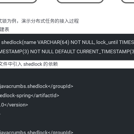
布式锁为例，演示分布式任务的接入过程
创建表
shedlock
(
name
VARCHAR
(
64
) 
NOT NULL
, lock_until 
TIME
IMESTAMP
(
3
) 
NOT NULL
DEFAULT
CURRENT_TIMESTAMP
(
 文件中引入 shedlock 的依赖
.javacrumbs.shedlock</
groupId
>
edlock-spring</
artifactId
>
.0</
version
>
>
.javacrumbs.shedlock</
groupId
>