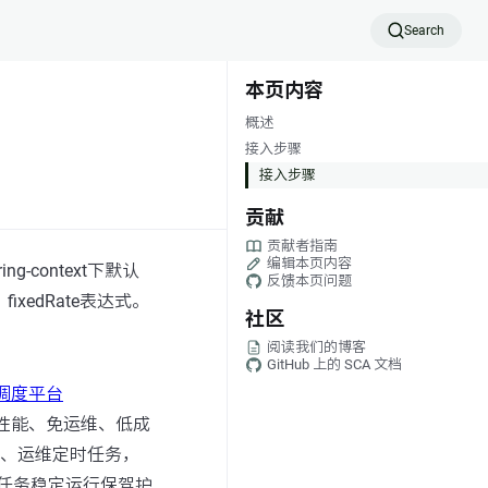
Search
本页内容
概述
接入步骤
接入步骤
贡献
贡献者指南
编辑本页内容
g-context下默认
反馈本页问题
xedRate表达式。
社区
阅读我们的博客
GitHub 上的 SCA 文档
调度平台
、高性能、免运维、低成
修改、运维定时任务，
任务稳定运行保驾护