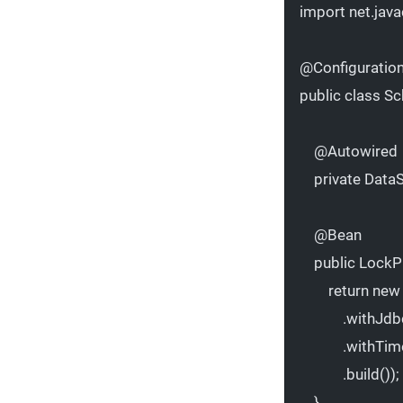
import
 net.ja
@
Configuratio
public
class
Sc
@
Autowired
private
 Data
@
Bean
public
 LockP
return
new
.
withJdb
.
withTim
.
build
());
}