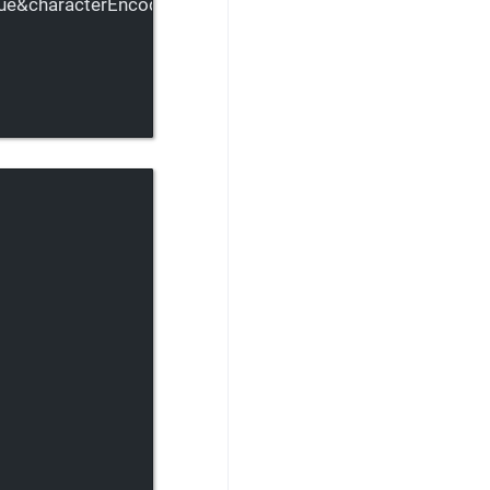
rue&
characterEncoding
=utf-8&
useSSL
=false