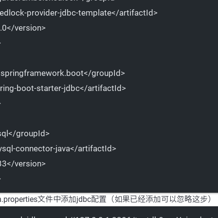
edlock-provider-jdbc-template</
artifactId
>
.0</
version
>
>
.springframework.boot</
groupId
>
ring-boot-starter-jdbc</
artifactId
>
>
ql</
groupId
>
sql-connector-java</
artifactId
>
33</
version
>
>
tion.properties文件中添加jdbc配置（如果已经添加可以忽略这步）