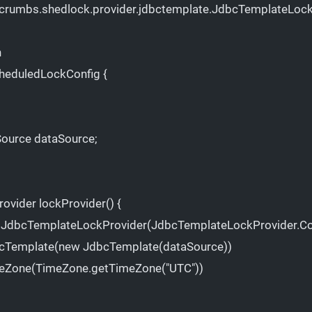
vacrumbs.shedlock.provider.jdbctemplate.JdbcTemplateLock
n
heduledLockConfig
 {
Source dataSource;
rovider 
lockProvider
() {
JdbcTemplateLockProvider
(JdbcTemplateLockProvider.Con
cTemplate
(
new
JdbcTemplate
(dataSource))
eZone
(TimeZone.
getTimeZone
(
"UTC"
))