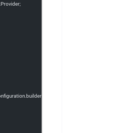
Provider;
figuration.
builder
()