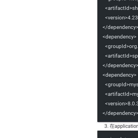
<
artifactId
>sh
<
version
>4.23
</
dependency
<
dependency
>
<
groupId
>org
<
artifactId
>sp
</
dependency
<
dependency
>
<
groupId
>mys
<
artifactId
>my
<
version
>8.0.
</
dependency
在applica