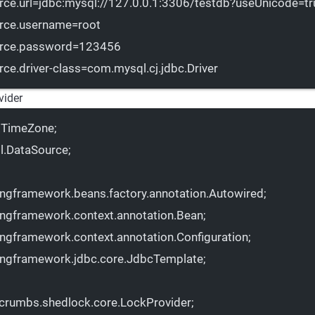
ce.url
=jdbc:mysql://127.0.0.1:3306/testdb?
useUnicode
=t
urce.username
=root
urce.password
=123456
ce.driver-class
=com.mysql.cj.jdbc.Driver
ider
il.TimeZone;
ql.DataSource;
ingframework.beans.factory.annotation.Autowired;
ingframework.context.annotation.Bean;
ingframework.context.annotation.Configuration;
ringframework.jdbc.core.JdbcTemplate;
acrumbs.shedlock.core.LockProvider;