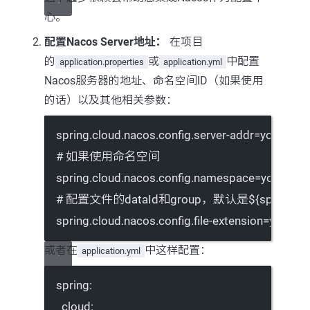
心。
配置Nacos Server地址：
在项目
的
或
中配置
application.properties
application.yml
Nacos服务器的地址、命名空间ID（如果使用
的话）以及其他相关参数：
spring.cloud.nacos.config.server-addr
=your_naco
# 如果使用命名空间
spring.cloud.nacos.config.namespace
=your_nam
# 配置文件的dataId和group，默认是${spring.appl
spring.cloud.nacos.config.file-extension
=yml
或者在
中这样配置：
application.yml
spring
:
cloud
: