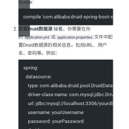
Gradle:
compile 
'com.alibaba:druid-spring-boot-starter:1
配置Druid数据源
接着，你需要在你
的
或
文件中配
application.yml
application.properties
置Druid数据源的相关信息，包括URL、用户
名、密码等。例如：
spring
:
datasource
:
type
: 
com.alibaba.druid.pool.DruidDataSource
driver-class-name
: 
com.mysql.jdbc.Driver
# 
url
: 
jdbc:mysql://localhost:3306/yourdb?use
username
: 
yourUsername
password
: 
yourPassword