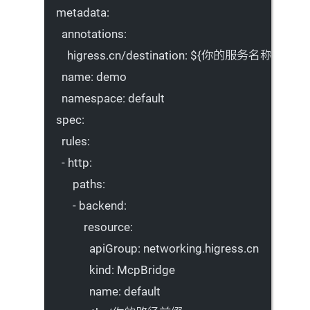
metadata
:
annotations
:
higress.cn/destination
: 
${你的服务名称}.${你的
name
: 
demo
namespace
: 
default
spec
:
rules
:
- 
http
:
paths
:
- 
backend
:
resource
:
apiGroup
: 
networking.higress.cn
kind
: 
McpBridge
name
: 
default