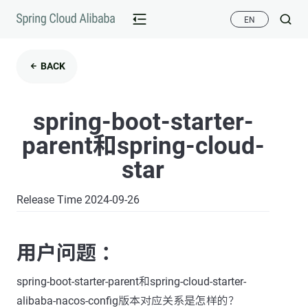
EN
BACK
spring-boot-starter-
parent和spring-cloud-
star
Release Time 2024-09-26
用户问题 ：
spring-boot-starter-parent和spring-cloud-starter-
alibaba-nacos-config版本对应关系是怎样的？