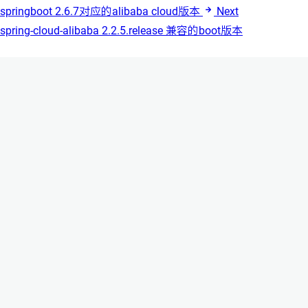
springboot 2.6.7对应的alibaba cloud版本
Next
spring-cloud-alibaba 2.2.5.release 兼容的boot版本