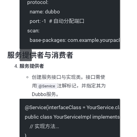
protocol
:
name
: 
dubbo
port
: 
-1
# 自动分配端口
scan
:
base-packages
: 
com.example.yourpackage
服务提供者与消费者
服务提供者
创建服务接口与实现类。接口需使
用
注解标记，并指定其为
@Service
Dubbo服务。
@
Service
(
interfaceClass
=
 YourService.class)
public
class
YourServiceImpl
implements
YourSe
// 实现方法...
}