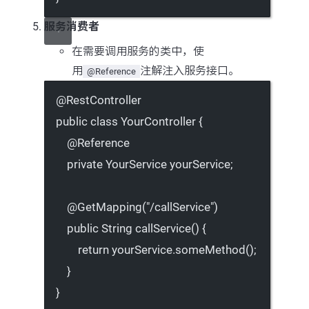
服务消费者
在需要调用服务的类中，使
用
注解注入服务接口。
@Reference
@
RestController
public
class
YourController
 {
@
Reference
private
 YourService yourService;
@
GetMapping
(
"/callService"
)
public
 String 
callService
() {
return
 yourService.
someMethod
();
}
}