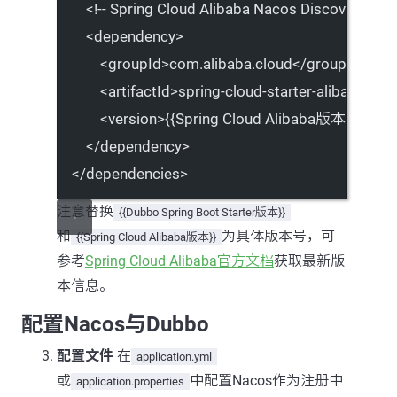
<!-- Spring Cloud Alibaba Nacos Discovery -->
<
dependency
>
<
groupId
>com.alibaba.cloud</
groupId
>
<
artifactId
>spring-cloud-starter-alibaba-na
<
version
>{{Spring Cloud Alibaba版本}}</
ver
</
dependency
>
</
dependencies
>
注意替换
{{Dubbo Spring Boot Starter版本}}
和
为具体版本号，可
{{Spring Cloud Alibaba版本}}
参考
Spring Cloud Alibaba官方文档
获取最新版
本信息。
配置Nacos与Dubbo
配置文件
在
application.yml
或
中配置Nacos作为注册中
application.properties