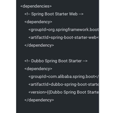
<
dependencies
>
<!-- Spring Boot Starter Web -->
<
dependency
>
<
groupId
>org.springframework.boot</
grou
<
artifactId
>spring-boot-starter-web</
artifac
</
dependency
>
<!-- Dubbo Spring Boot Starter -->
<
dependency
>
<
groupId
>com.alibaba.spring.boot</
groupI
<
artifactId
>dubbo-spring-boot-starter</
arti
<
version
>{{Dubbo Spring Boot Starter版本}}
</
dependency
>