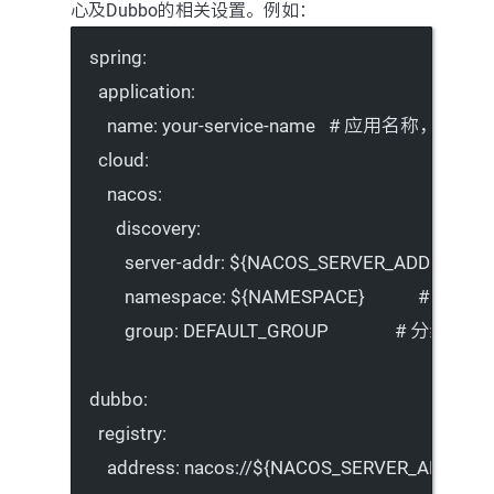
心及Dubbo的相关设置。例如：
spring
:
application
:
name
: 
your-service-name
# 应用名称，用于注
cloud
:
nacos
:
discovery
:
server-addr
: 
${NACOS_SERVER_ADDR}
# 
namespace
: 
${NAMESPACE}
# 可选，
group
: 
DEFAULT_GROUP
# 分组，默
dubbo
:
registry
:
address
: 
nacos://${NACOS_SERVER_ADDR}?