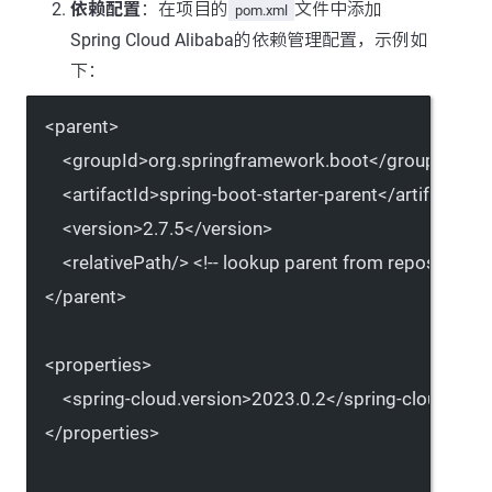
依赖配置
：在项目的
文件中添加
pom.xml
Spring Cloud Alibaba的依赖管理配置，示例如
下：
<
parent
>
<
groupId
>org.springframework.boot</
groupId
>
<
artifactId
>spring-boot-starter-parent</
artifactId
>
<
version
>2.7.5</
version
>
<
relativePath
/> 
<!-- lookup parent from repository --
</
parent
>
<
properties
>
<
spring-cloud.version
>2023.0.2</
spring-cloud.vers
</
properties
>