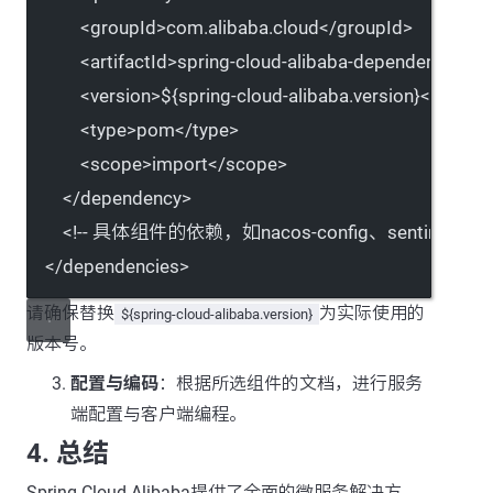
<
groupId
>com.alibaba.cloud</
groupId
>
<
artifactId
>spring-cloud-alibaba-dependencies</
<
version
>${spring-cloud-alibaba.version}</
versio
<
type
>pom</
type
>
<
scope
>import</
scope
>
</
dependency
>
<!-- 具体组件的依赖，如nacos-config、sentinel-web
</
dependencies
>
请确保替换
为实际使用的
${spring-cloud-alibaba.version}
版本号。
配置与编码
：根据所选组件的文档，进行服务
端配置与客户端编程。
4. 总结
Spring Cloud Alibaba提供了全面的微服务解决方