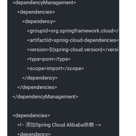
<
dependencyManagement
>
<
dependencies
>
<
dependency
>
<
groupId
>org.springframework.cloud</
groupI
<
artifactId
>spring-cloud-dependencies</
artifac
<
version
>${spring-cloud.version}</
version
>
<
type
>pom</
type
>
<
scope
>import</
scope
>
</
dependency
>
</
dependencies
>
</
dependencyManagement
>
<
dependencies
>
<!-- 添加Spring Cloud Alibaba依赖 -->
<
dependency
>