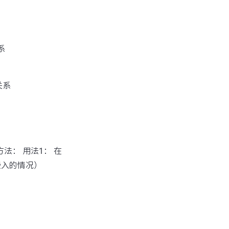
系
应关系
方法： 用法1： 在
嵌入的情况）