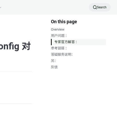
Search
On this page
Overview
用户问题 ：
专家官方解答 ：
config 对
参考链接 ：
答疑服务说明：
另：
反馈