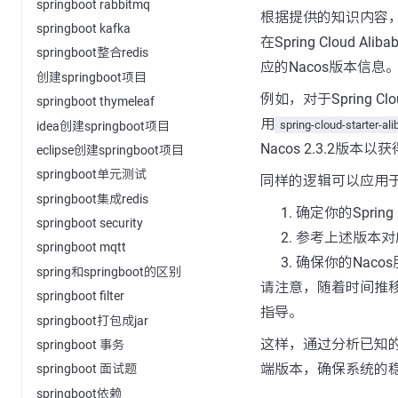
springboot rabbitmq
根据提供的知识内容
springboot kafka
在Spring Cloud 
springboot整合redis
应的Nacos版本信息
创建springboot项目
例如，对于Spring Clo
springboot thymeleaf
用
spring-cloud-starter-al
idea创建springboot项目
Nacos 2.3.2版本
eclipse创建springboot项目
springboot单元测试
同样的逻辑可以应用于其他
springboot集成redis
确定你的Sprin
springboot security
参考上述版本对应表
springboot mqtt
确保你的Nac
spring和springboot的区别
请注意，随着时间推
springboot filter
指导。
springboot打包成jar
这样，通过分析已知的知识
springboot 事务
端版本，确保系统的
springboot 面试题
springboot依赖