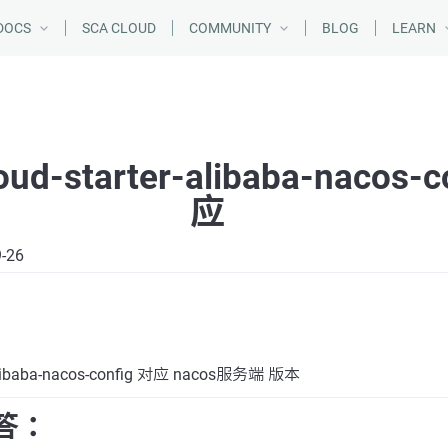
DOCS
SCA CLOUD
COMMUNITY
BLOG
LEARN
oud-starter-alibaba-nacos-
应
9-26
r-alibaba-nacos-config 对应 nacos服务端 版本
答 ：