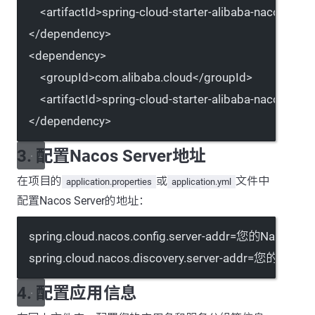
<
artifactId
>spring-cloud-starter-alibaba-nacos-conf
</
dependency
>
<
dependency
>
<
groupId
>com.alibaba.cloud</
groupId
>
<
artifactId
>spring-cloud-starter-alibaba-nacos-disc
</
dependency
>
3. 配置Nacos Server地址
在项目的
或
文件中
application.properties
application.yml
配置Nacos Server的地址：
spring.cloud.nacos.config.server-addr
=您的Nacos
spring.cloud.nacos.discovery.server-addr
=您的Naco
4. 配置应用信息