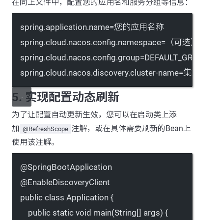
在同上文件中，配置您的应用名和服务分组等信息：
spring.application.name
=您的应用名称
spring.cloud.nacos.config.namespace
=（可选）命名空
spring.cloud.nacos.config.group
=DEFAULT_GROUP 
#
spring.cloud.nacos.discovery.cluster-name
=集群名称
5. 实现配置动态刷新
为了让配置自动更新生效，您可以在启动类上添
加
注解，或在具体需要刷新的Bean上
@RefreshScope
使用该注解。
@
SpringBootApplication
@
EnableDiscoveryClient
public
class
Application
 {
public
static
void
main
(
String
[] 
args
) {