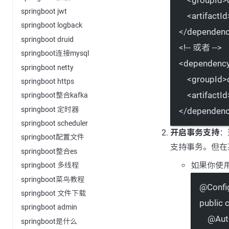
springboot jwt
<
artifactId
springboot logback
</
dependen
springboot druid
<!-- 或者 -->
springboot连接mysql
<
dependenc
springboot netty
<
groupId
>
springboot https
<
artifactId
springboot整合kafka
springboot 定时器
</
dependen
springboot scheduler
开启事务支持
：
springboot配置文件
支持事务。但在
springboot整合es
如果你使用
springboot 多线程
springboot菜鸟教程
@
Confi
springboot 文件下载
public
c
springboot admin
@
Aut
springboot是什么