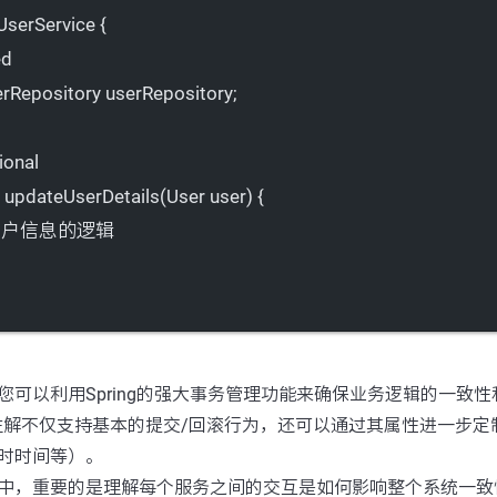
UserService
 {
ed
erRepository userRepository;
ional
updateUserDetails
(User 
user
) {
新用户信息的逻辑
您可以利用Spring的强大事务管理功能来确保业务逻辑的一致
注解不仅支持基本的提交/回滚行为，还可以通过其属性进一步定
时时间等）。
中，重要的是理解每个服务之间的交互是如何影响整个系统一致