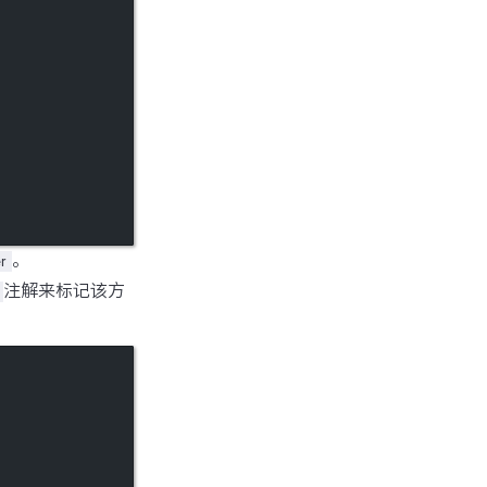
。
r
注解来标记该方