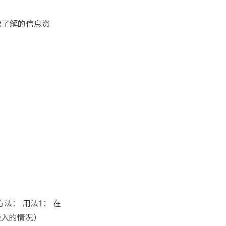
我了解的信息资
方法： 用法1： 在
嵌入的情况）