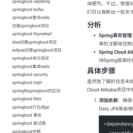
springboot rabbitmq
体细节。不过，根据对Spr
springboot kafka
们可以推断出一些关于
springboot整合redis
分析
创建springboot项目
springboot thymeleaf
Spring事务管理
idea创建springboot项目
单的注解来控制
eclipse创建springboot项目
Spring Cloud 
springboot单元测试
持Spring
springboot集成redis
具体步骤
springboot security
虽然我了解的信息未给
springboot mqtt
Cloud Alibaba项
spring和springboot的区别
springboot filter
添加依赖
：确保
springboot打包成jar
Data JPA
springboot 事务
<
dependenc
springboot 面试题
springboot依赖
<
groupId
>