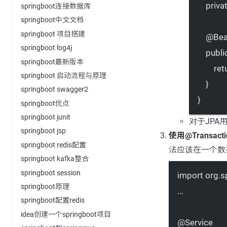
priva
springboot连接数据库
springboot中文文档
springboot 项目搭建
@
Be
springboot log4j
publi
springboot最新版本
ret
springboot 启动流程与原理
}
springboot swagger2
}
springboot优点
springboot junit
对于JPA用
springboot jsp
使用@Transact
springboot redis配置
法应该在一个数
springboot kafka整合
springboot session
import
 org.s
springboot原理
...
springboot配置redis
idea创建一个springboot项目
@
Service