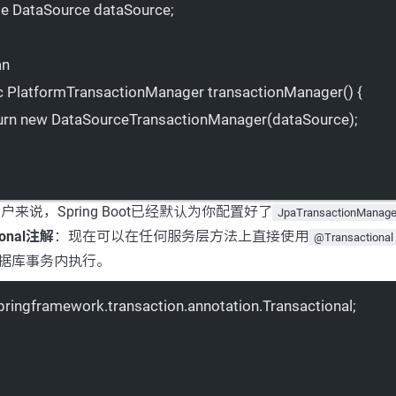
te
 DataSource dataSource;
an
c
 PlatformTransactionManager 
transactionManager
() {
urn
new
DataSourceTransactionManager
(dataSource);
户来说，Spring Boot已经默认为你配置好了
JpaTransactionManage
ional注解
：现在可以在任何服务层方法上直接使用
@Transactional
据库事务内执行。
pringframework.transaction.annotation.Transactional;