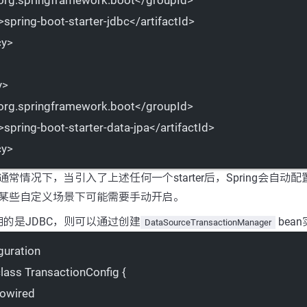
>spring-boot-starter-jdbc</
artifactId
>
cy
>
y
>
org.springframework.boot</
groupId
>
>spring-boot-starter-data-jpa</
artifactId
>
cy
>
通常情况下，当引入了上述任何一个starter后，Spring会自动配
某些自定义场景下可能需要手动开启。
的是JDBC，则可以通过创建
bea
DataSourceTransactionManager
guration
lass
TransactionConfig
 {
owired