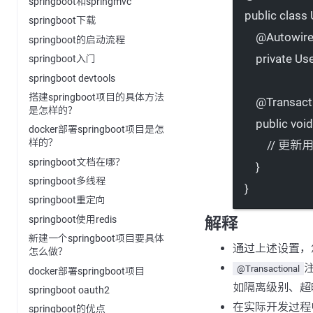
springboot和springmvc
public
class
springboot下载
@
Autowir
springboot的启动流程
private
 Us
springboot入门
springboot devtools
搭建springboot项目的具体方法
@
Transact
是怎样的？
public
void
docker部署springboot项目是怎
样的？
// 更
springboot文档在哪？
}
springboot多线程
}
springboot重定向
解释
springboot使用redis
新建一个springboot项目要具体
通过上述设置，
怎么做？
@Transactional
docker部署springboot项目
如隔离级别、超
springboot oauth2
在实际开发过程
springboot的优点