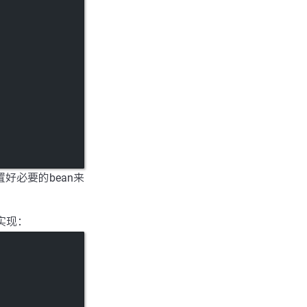
置好必要的bean来
n实现：