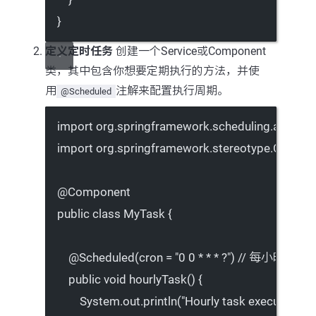
}
定义定时任务
创建一个Service或Component
类，其中包含你想要定期执行的方法，并使
用
注解来配置执行周期。
@Scheduled
import
 org.springframework.scheduling.annotat
import
 org.springframework.stereotype.Compon
@
Component
public
class
MyTask
 {
@
Scheduled
(
cron
=
"0 0 * * * ?"
) 
// 每小时执行
public
void
hourlyTask
() {
System.out.
println
(
"Hourly task executed at 