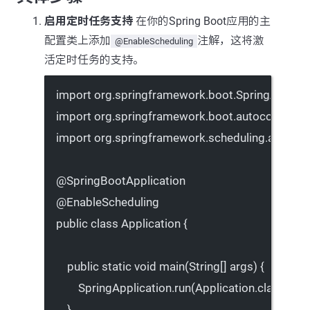
启用定时任务支持
在你的Spring Boot应用的主
配置类上添加
注解，这将激
@EnableScheduling
活定时任务的支持。
import
 org.springframework.boot.SpringApplica
import
 org.springframework.boot.autoconfigure
import
 org.springframework.scheduling.annotat
@
SpringBootApplication
@
EnableScheduling
public
class
Application
 {
public
static
void
main
(
String
[] 
args
) {
SpringApplication.
run
(Application.class, arg
}