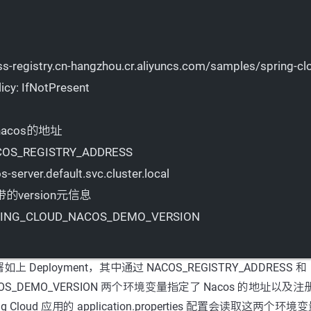
ss-registry.cn-hangzhou.cr.aliyuncs.com/samples/spring-c
icy
: 
IfNotPresent
acos的地址
OS_REGISTRY_ADDRESS
s-server.default.svc.cluster.local
的version元信息
ING_CLOUD_NACOS_DEMO_VERSION
上 Deployment，其中通过 NACOS_REGISTRY_ADDRESS 和
NACOS_DEMO_VERSION 两个环境变量指定了 Nacos 的地址以
ing Cloud 应用的 application.properties 配置会读取这两