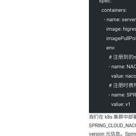
spec
:
containers
:
- 
name
: 
server
image
: 
higre
imagePullPol
env
:
# 注册到的n
- 
name
: 
NAC
value
: 
naco
# 注册时携带
- 
name
: 
SPR
value
: 
v1
我们在 k8s 集群中部署如
SPRING_CLOUD_
version 元信息。Spr