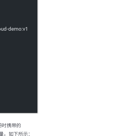
loud-demo:v1
及注册时携带的
个环境变量，如下所示：