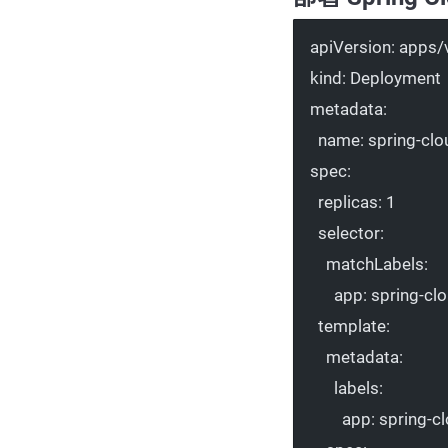
apiVersion
: 
apps/
kind
: 
Deployment
metadata
:
name
: 
spring-cl
spec
:
replicas
: 
1
selector
:
matchLabels
:
app
: 
spring-cl
template
:
metadata
:
labels
:
app
: 
spring-c